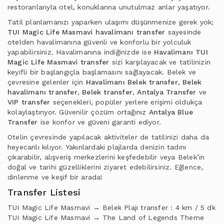
restoranlarıyla otel, konuklarına unutulmaz anlar yaşatıyor.
Tatil planlamanızı yaparken ulaşımı düşünmenize gerek yok;
TUI Magic Life Masmavi havalimanı transfer
sayesinde
otelden havalimanına güvenli ve konforlu bir yolculuk
yapabilirsiniz. Havalimanına indiğinizde ise
Havalimanı TUI
Magic Life Masmavi transfer
sizi karşılayacak ve tatilinizin
keyifli bir başlangıçla başlamasını sağlayacak. Belek ve
çevresine gelenler için
Havalimanı Belek transfer
,
Belek
havalimanı transfer
,
Belek transfer
,
Antalya Transfer
ve
VIP transfer
seçenekleri, popüler yerlere erişimi oldukça
kolaylaştırıyor. Güvenilir çözüm ortağınız
Antalya Blue
Transfer
ise konfor ve güveni garanti ediyor.
Otelin çevresinde yapılacak aktiviteler de tatilinizi daha da
heyecanlı kılıyor. Yakınlardaki plajlarda denizin tadını
çıkarabilir, alışveriş merkezlerini keşfedebilir veya Belek’in
doğal ve tarihi güzelliklerini ziyaret edebilirsiniz. Eğlence,
dinlenme ve keşif bir arada!
Transfer Listesi
TUI Magic Life Masmavi → Belek Plajı transfer : 4 km / 5 dk
TUI Magic Life Masmavi → The Land of Legends Theme