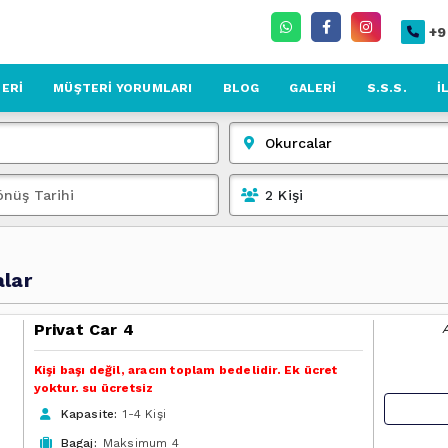
+9
ERI
MÜŞTERI YORUMLARI
BLOG
GALERI
S.S.S.
İ
2
Kişi
lar
Privat Car 4
Kişi başı değil, aracın toplam bedelidir. Ek ücret
yoktur. su ücretsiz
Kapasite:
1-4 Kişi
Bagaj:
Maksimum 4